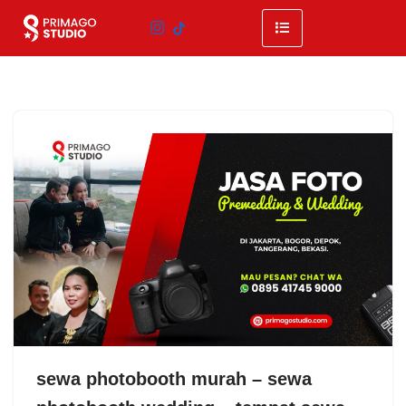
Skip
to
content
sewa photobooth murah – sewa