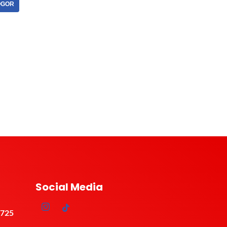
OGOR
Social Media
2725