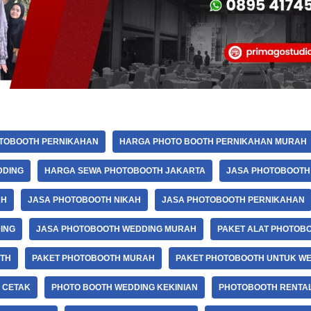
TOBOOTH PERNIKAHAN
HARGA PHOTO BOOTH PERNIKAHAN MURAH
DDING
HARGA SEWA PHOTOBOOTH JAKARTA
JASA PHOTOBOOTH
AH
JASA PHOTOBOOTH NIKAH
JASA PHOTOBOOTH PERNIKAHAN
ING
JASA PHOTOBOOTH WEDDING MURAH
PAKET ALAT PHOTOB
TH
PAKET PHOTOBOOTH MURAH
PAKET PHOTOBOOTH UNTUK W
 CETAK
PHOTO BOOTH WEDDING KEKINIAN
PHOTOBOOTH RENTA