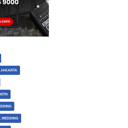
 JAKARTA
OOTH
EDDING
L WEDDING