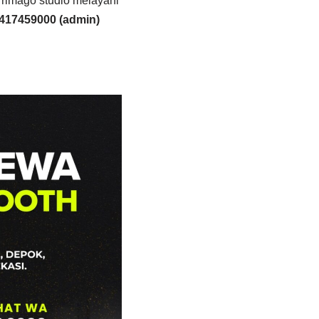
Primago studio melayani
417459000 (admin)