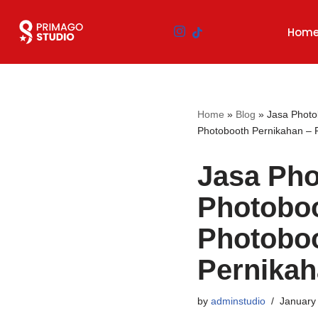
Hom
Skip
to
content
Home
»
Blog
»
Jasa Photo
Photobooth Pernikahan – 
Jasa Ph
Photoboo
Photoboo
Pernikah
by
adminstudio
January