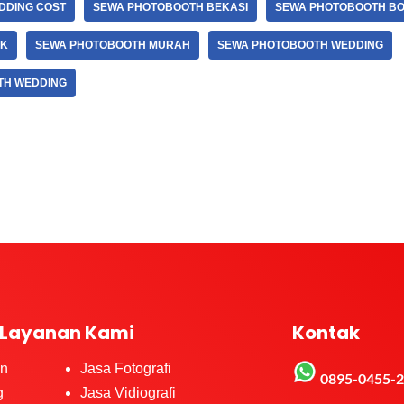
DDING COST
SEWA PHOTOBOOTH BEKASI
SEWA PHOTOBOOTH B
OK
SEWA PHOTOBOOTH MURAH
SEWA PHOTOBOOTH WEDDING
TH WEDDING
Layanan Kami
Kontak
on
Jasa Fotografi
0895-0455-
g
Jasa Vidiografi