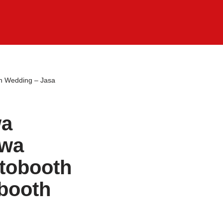
h Wedding – Jasa
wa
ewa
tobooth
booth